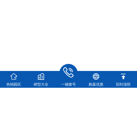
热销园区
碑型大全
一键拨号
购墓优惠
回到顶部
河南福寿园实业有限公司
河南福寿园官方咨询电话：
0371-63361448
地址：新郑市龙湖镇双湖大道与107交叉口向西500米
（龙湖镇双湖大道与107国道交叉口向西500米）
营业执照