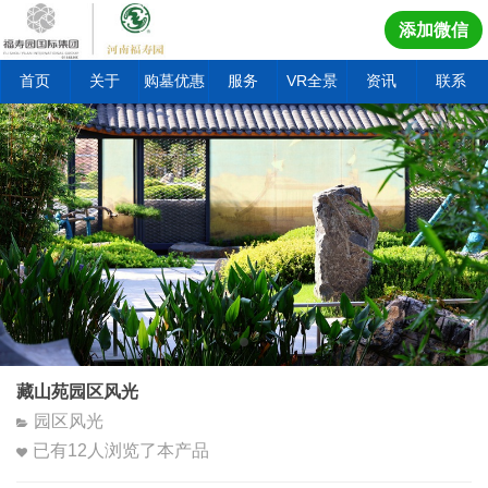
添加微信
首页
关于
购墓优惠
服务
VR全景
资讯
联系
藏山苑园区风光
园区风光
已有
12
人浏览了本产品