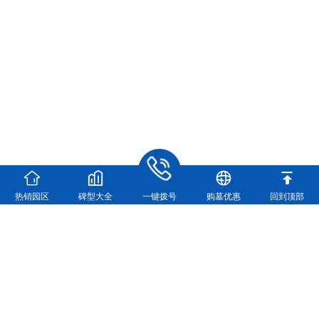
热销园区
碑型大全
一键拨号
购墓优惠
回到顶部
河南福寿园实业有限公司
河南福寿园官方咨询电话：
0371-63361448
地址：新郑市龙湖镇双湖大道与107交叉口向西500米
（龙湖镇双湖大道与107国道交叉口向西500米）
营业执照