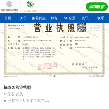
添加微信
首页
关于
购墓优惠
服务
VR全景
资讯
联系
福寿园营业执照
荣誉资质
已有
729
人浏览了本产品