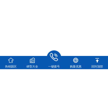
热销园区
碑型大全
一键拨号
购墓优惠
回到顶部
河南福寿园实业有限公司
河南福寿园官方咨询电话：
0371-63361448
地址：新郑市龙湖镇双湖大道与107交叉口向西500米
（龙湖镇双湖大道与107国道交叉口向西500米）
营业执照