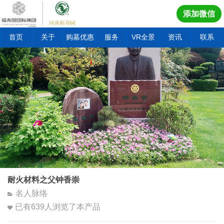
添加微信
首页
关于
购墓优惠
服务
VR全景
资讯
联系
耐火材料之父钟香崇
名人脉络
已有
639
人浏览了本产品