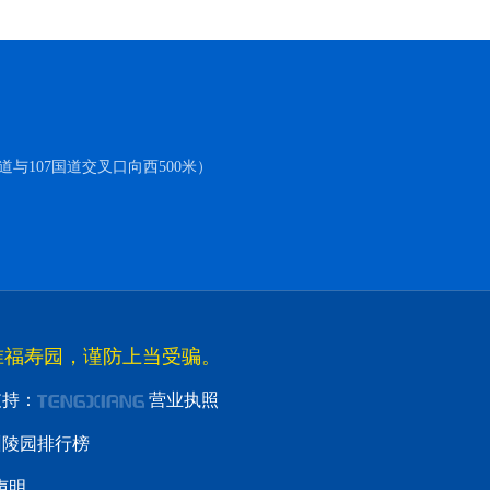
与107国道交叉口向西500米）
准福寿园，谨防上当受骗。
支持：
营业执照
州陵园排行榜
声明