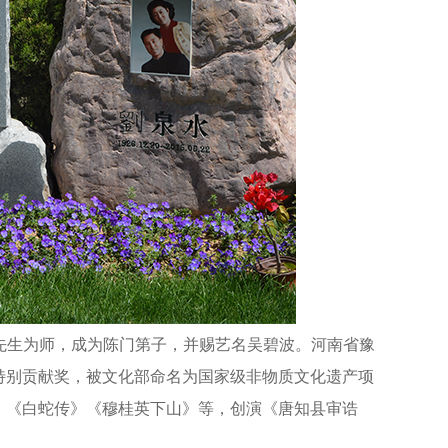
素真先生为师，成为陈门第子，并赐艺名吴碧波。河南省豫
特别贡献奖，被文化部命名为国家级非物质文化遗产项
》《白蛇传》《穆桂英下山》等，创演《唐知县审诰