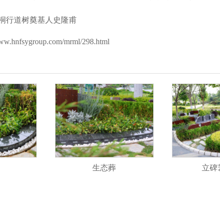
桐行道树奠基人史隆甫
www.hnfsygroup.com/mrml/298.html
生态葬
立碑