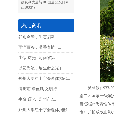
镇双湖大道与107国道交叉口向
西500米）
热点资讯
谷雨承泽，生态启新 | ...
雨润百谷，书香寄情 | ...
生命·曙光 | 河南省第...
以爱为笔，绘生命之光 |...
郑州大学红十字会遗体捐献...
吴碧波(1933-
清明雨 绿色风 文明行 ...
剧二团国家一级演
生命·曙光 | 郑州市2...
目“豫剧”代表性
郑州大学红十字会遗体捐献...
命》并拍成戏曲影片