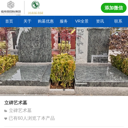
添加微信
首页
关于
购墓优惠
服务
VR全景
资讯
联系
立碑艺术墓
立碑艺术墓
已有
60
人浏览了本产品