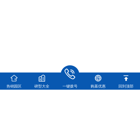
热销园区
碑型大全
一键拨号
购墓优惠
回到顶部
河南福寿园实业有限公司
河南福寿园官方咨询电话：
0371-63361448
地址：新郑市龙湖镇双湖大道与107交叉口向西500米
（龙湖镇双湖大道与107国道交叉口向西500米）
营业执照