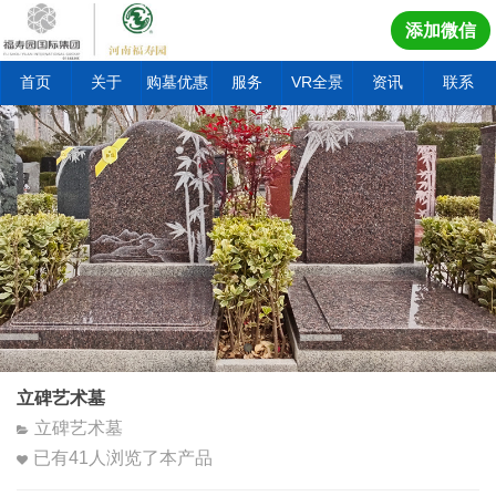
添加微信
首页
关于
购墓优惠
服务
VR全景
资讯
联系
立碑艺术墓
立碑艺术墓
已有
41
人浏览了本产品