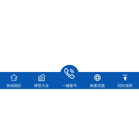
热销园区
碑型大全
一键拨号
购墓优惠
回到顶部
河南福寿园实业有限公司
河南福寿园官方咨询电话：
0371-63361448
地址：新郑市龙湖镇双湖大道与107交叉口向西500米
（龙湖镇双湖大道与107国道交叉口向西500米）
营业执照