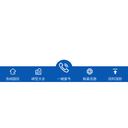
热销园区
碑型大全
一键拨号
购墓优惠
回到顶部
河南福寿园实业有限公司
河南福寿园官方咨询电话：
0371-63361448
地址：新郑市龙湖镇双湖大道与107交叉口向西500米
（龙湖镇双湖大道与107国道交叉口向西500米）
营业执照