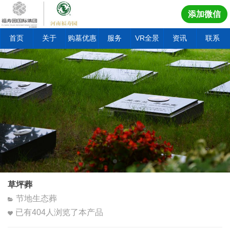
添加微信
首页
关于
购墓优惠
服务
VR全景
资讯
联系
草坪葬
节地生态葬
已有
404
人浏览了本产品