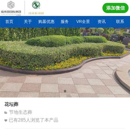
添加微信
首页
关于
购墓优惠
服务
VR全景
资讯
联系
花坛葬
节地生态葬
已有
285
人浏览了本产品