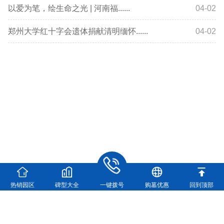
以爱为笔，绘生命之光 | 河南福......
04-02
郑州大学红十字会遗体捐献清明缅怀......
04-02
热销园区
碑型大全
一键拨号
购墓优惠
回到顶部
河南福寿园实业有限公司
河南福寿园官方咨询电话：
0371-63361448