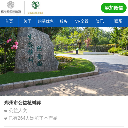
添加微信
首页
关于
购墓优惠
服务
VR全景
资讯
联系
郑州市公益植树葬
公益人文
已有
264
人浏览了本产品