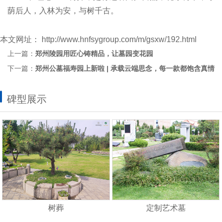
荫后人，入林为安，与树千古。
本文网址：
http://www.hnfsygroup.com/m/gsxw/192.html
上一篇：
郑州陵园用匠心铸精品，让墓园变花园
下一篇：
郑州公墓福寿园上新啦 | 承载云端思念，每一款都饱含真情
碑型展示
树葬
定制艺术墓