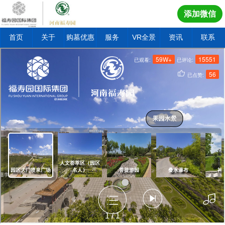
添加微信
首页
关于
购墓优惠
服务
VR全景
资讯
联系
1
/
1