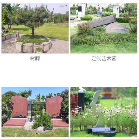
树葬
定制艺术墓