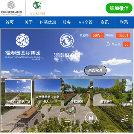
添加微信
首页
关于
购墓优惠
服务
VR全景
资讯
联系
1
/
1