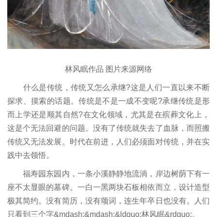
林风眠作品 图片来源网络
什么是传统，传统又怎么承继?这是人们一直以来不断
探求、摸索的话题。传统是不是一成不变呢?承继传统是形
而上学还是顺其自然?在文化领域，尤其是在殡葬文化上，
这是个无法回避的问题。没有了传统就失去了血脉，而照搬
传统又无法发展。时代在前进，人们必须面对传统，并在实
践中去领悟。
福寿园东园内，一条小溪静静地流淌，岸边树荫下有一
座不太显眼的墓碑。一白一黑两块石板相依而立，设计造型
极其简约。没有简历，没有颂词，连生年卒日也没有。人们
只看到三个字&mdash;&mdash;&ldquo;林风眠&rdquo;。