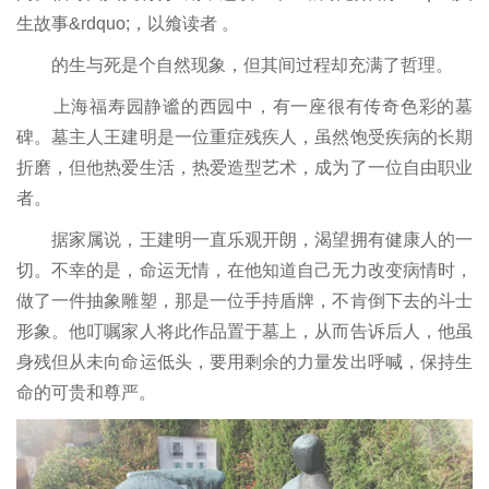
生故事&rdquo;，以飨读者 。
的生与死是个自然现象，但其间过程却充满了哲理。
上海福寿园静谧的西园中，有一座很有传奇色彩的墓
碑。墓主人王建明是一位重症残疾人，虽然饱受疾病的长期
折磨，但他热爱生活，热爱造型艺术，成为了一位自由职业
者。
据家属说，王建明一直乐观开朗，渴望拥有健康人的一
切。不幸的是，命运无情，在他知道自己无力改变病情时，
做了一件抽象雕塑，那是一位手持盾牌，不肯倒下去的斗士
形象。他叮嘱家人将此作品置于墓上，从而告诉后人，他虽
身残但从未向命运低头，要用剩余的力量发出呼喊，保持生
命的可贵和尊严。