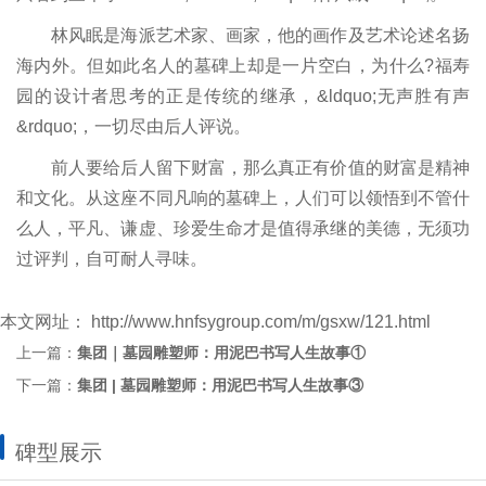
林风眠是海派艺术家、画家，他的画作及艺术论述名扬
海内外。但如此名人的墓碑上却是一片空白，为什么?福寿
园的设计者思考的正是传统的继承，&ldquo;无声胜有声
&rdquo;，一切尽由后人评说。
前人要给后人留下财富，那么真正有价值的财富是精神
和文化。从这座不同凡响的墓碑上，人们可以领悟到不管什
么人，平凡、谦虚、珍爱生命才是值得承继的美德，无须功
过评判，自可耐人寻味。
本文网址：
http://www.hnfsygroup.com/m/gsxw/121.html
上一篇：
集团｜墓园雕塑师：用泥巴书写人生故事①
下一篇：
集团 | 墓园雕塑师：用泥巴书写人生故事③
碑型展示