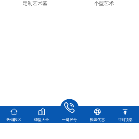
定制艺术墓
小型艺术
热销园区
碑型大全
一键拨号
购墓优惠
回到顶部
河南福寿园实业有限公司
河南福寿园官方咨询电话：
0371-63361448