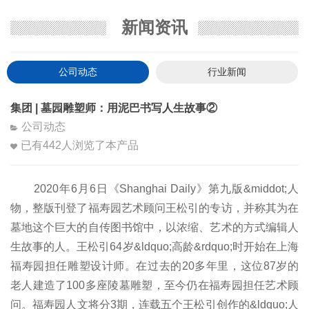
新闻资讯
公司动态
行业新闻
集团 | 墓园雕塑师：用泥巴书写人生故事②
公司动态
已有
442
人浏览了本产品
2020年6月6日《Shanghai Daily》第九版&middot;人
物，整版刊登了福寿园艺术顾问王松引的专访，并称其为在
墓地这个巨大的自传图书馆中，以浓缩、艺术的方式编辑人
生故事的人。王松引64岁&ldquo;高龄&rdquo;时开始在上海
福寿园担任雕塑设计师。在过去的20多年里，这位87岁的
老人建造了100多座陵墓雕塑，至今仍在福寿园担任艺术顾
问。福寿园人文将分3期，连载五个王松引创作的&ldquo;人