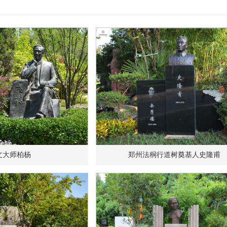
文大师柏杨
郑州法桐行道树奠基人史隆甫