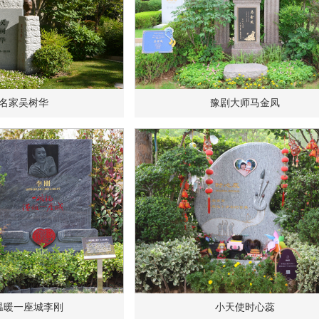
名家吴树华
豫剧大师马金凤
温暖一座城李刚
小天使时心蕊