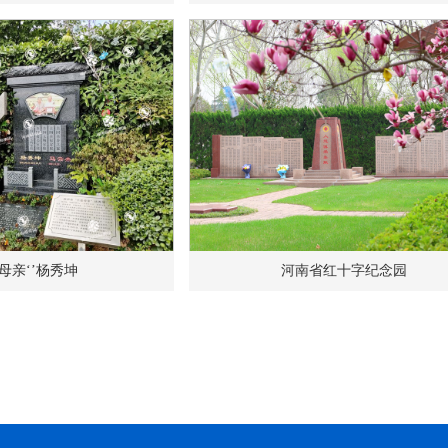
佳母亲‘’杨秀坤
河南省红十字纪念园