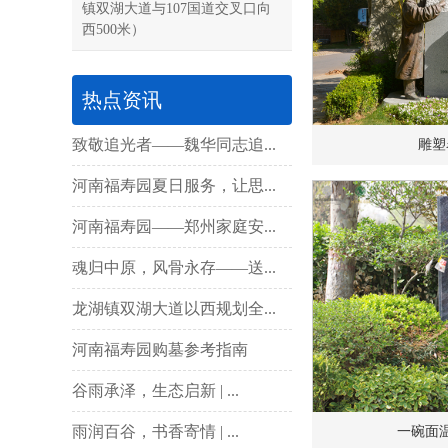
镇双湖大道与107国道交叉口向
西500米）
热点资讯
致敬追光者——魏华同志追...
雕塑
河南福寿园夏日服务，让思...
河南福寿园——郑州家庭安...
魂归中原，风骨永存——送...
龙湖镇双湖大道以西规划全...
河南福寿园购墓参考指南
谷雨承泽，生态启新 | ...
雨润百谷，书香寄情 | ...
一碗面