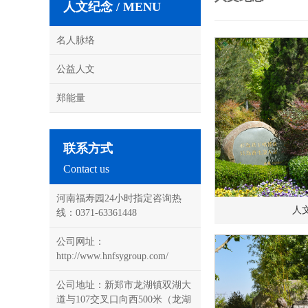
人文纪念 / MENU
名人脉络
公益人文
郑能量
联系方式
Contact us
河南福寿园24小时指定咨询热
人
线：0371-63361448
公司网址：
http://www.hnfsygroup.com/
公司地址：新郑市龙湖镇双湖大
道与107交叉口向西500米（龙湖