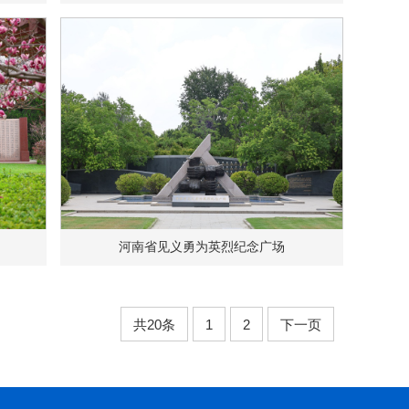
河南省见义勇为英烈纪念广场
共20条
1
2
下一页